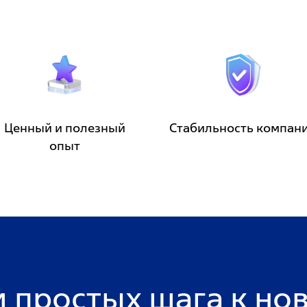
Ценный и полезный
Стабильность компан
опыт
и простых шага к нов