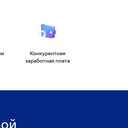
ии
Конкурентная
заработная плата
ой 