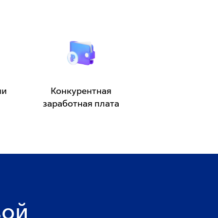
ии
Конкурентная
заработная плата
ой 