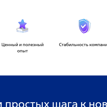
Ценный и полезный
Стабильность компан
опыт
и простых шага к нов