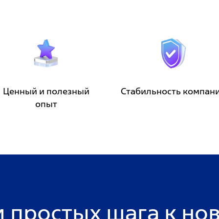
Ценный и полезный
Стабильность компан
опыт
и простых шага к нов