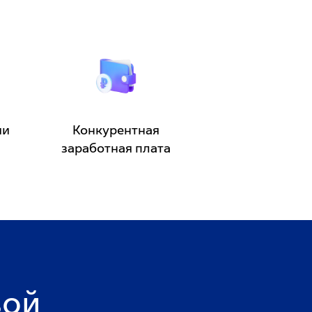
ии
Конкурентная
заработная плата
ой 